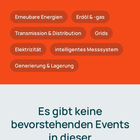
Erneubare Energien
Erdöl & -gas
Trans­mis­si­on & Distribution
Grids
Elektrizität
intelligentes Messsystem
Generierung & Lagerung
Es gibt keine
bevorstehenden Events
in dieser