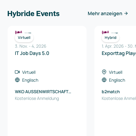
Hybride Events
Mehr anzeigen
IKT
IKT
Virtuell
Hybrid
3. Nov.
-
4
,
2026
1. Apr. 2026
-
30.
IT Job Days 5.0
Exporttag Pla
Virtuell
Virtuell
Englisch
Englisch
WKO AUSSENWIRTSCHAFT
b2match
AUSTRIA
Kostenlose Anmeldung
Kostenlose Anme