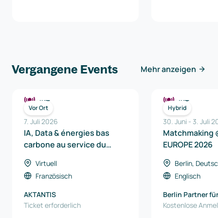
Vergangene Events
Mehr anzeigen
IKT
IKT
Vor Ort
Hybrid
7. Juli 2026
30. Juni
-
3. Juli 
IA, Data & énergies bas
Matchmaking 
carbone au service du
EUROPE 2026
véhicule de demain
Virtuell
Berlin, Deuts
Französisch
Englisch
AKTANTIS
Berlin Partner fü
Ticket erforderlich
und Technologi
Kostenlose Anme