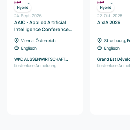
IKT
IKT
Hybrid
Hybrid
24. Sept. 2026
22. Okt. 2026
AAIC - Applied Artificial
AIxIA 2026
Intelligence Conference
2026
Vienna, Österreich
Strasbourg, F
Englisch
Englisch
WKO AUSSENWIRTSCHAFT
Grand Est Déve
AUSTRIA
Kostenlose Anmeldung
Kostenlose Anme