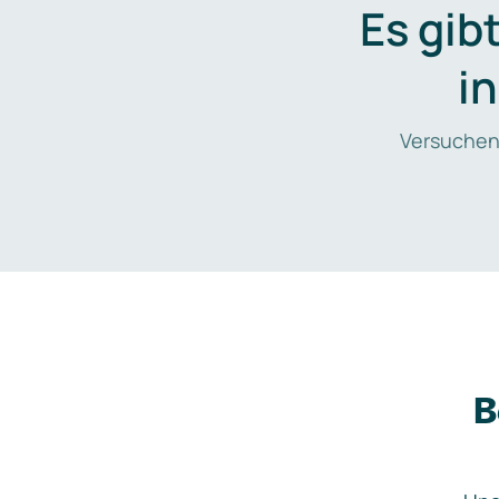
Es gib
i
Versuchen
B