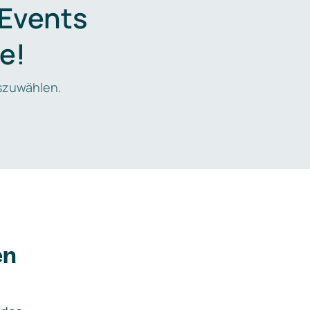
 Events
e!
zuwählen.
en