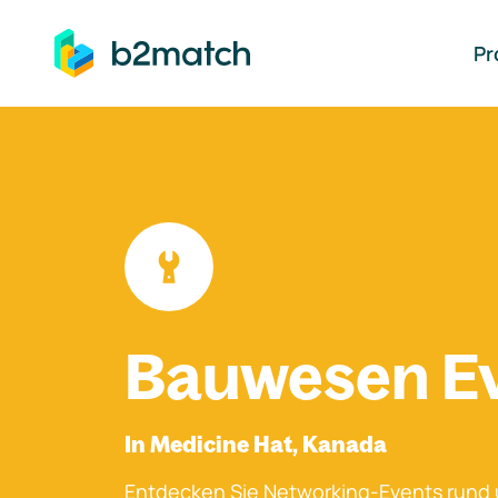
auptinhalt springen
Pr
Bauwesen E
In Medicine Hat, Kanada
Entdecken Sie Networking-Events rund