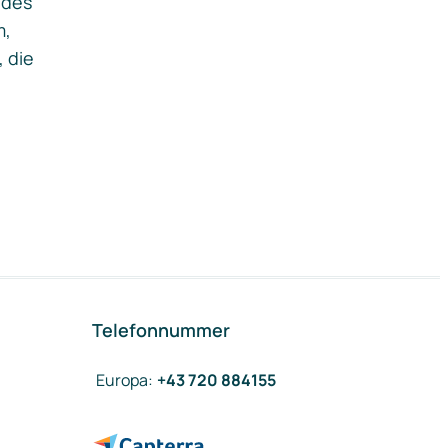
ides
m,
, die
Telefonnummer
Europa
:
+43 720 884155