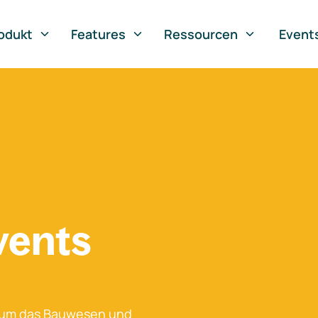
odukt
Features
Ressourcen
Event
vents
 um das Bauwesen und