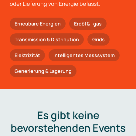
oder Lieferung von Energie befasst.
Erneubare Energien
Erdöl & -gas
Trans­mis­si­on & Distribution
Grids
Elektrizität
intelligentes Messsystem
Generierung & Lagerung
Es gibt keine
bevorstehenden Events