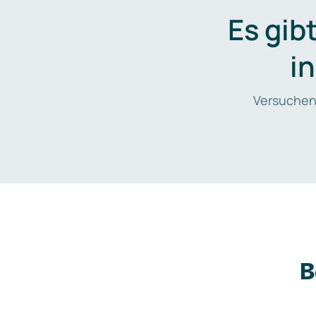
Es gib
i
Versuchen
B