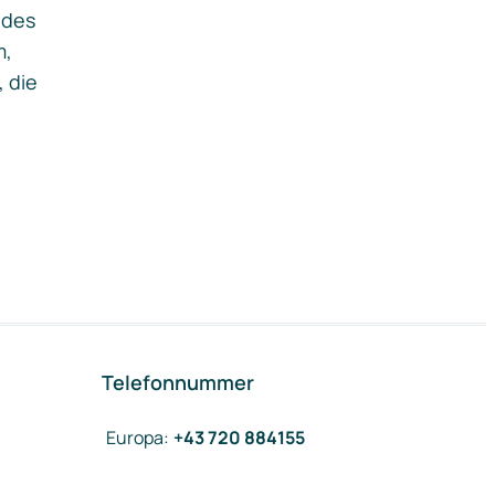
ides
m,
, die
Telefonnummer
Europa
:
+43 720 884155