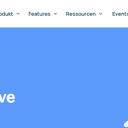
odukt
Features
Ressourcen
Event
ve