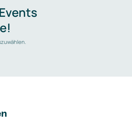
 Events
e!
zuwählen.
en