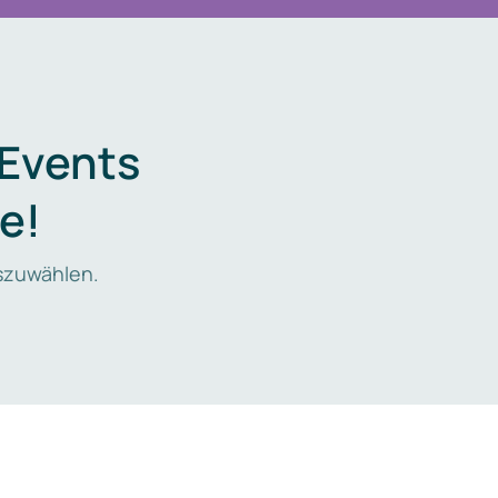
 Events
e!
zuwählen.