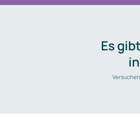
Es gib
i
Versuchen