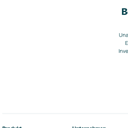
B
Una
E
Inve
Footer-Navigation