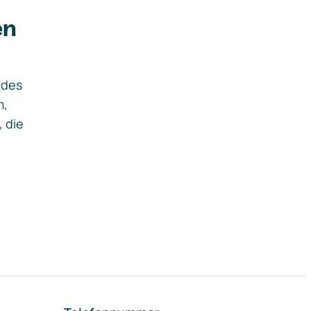
en
ides
m,
, die