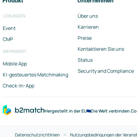
Produkt
Unternehmen
Über uns
LÖSUNGEN
Karrieren
Event
Preise
CMP
Kontaktieren Sie uns
MEHRWERT
Status
Mobile App
Security and Compliance
KI-gesteuertes Matchmaking
Check-In-App
Hergestellt in der EU
Die Welt verbinden.
Co
Datenschutzrichtlinien
Nutzungsbedingungen der Veranst