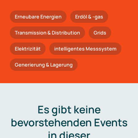
Erneubare Energien
Erdöl & -gas
Trans­mis­si­on & Distribution
Grids
Elektrizität
intelligentes Messsystem
Generierung & Lagerung
Es gibt keine
bevorstehenden Events
in dieser