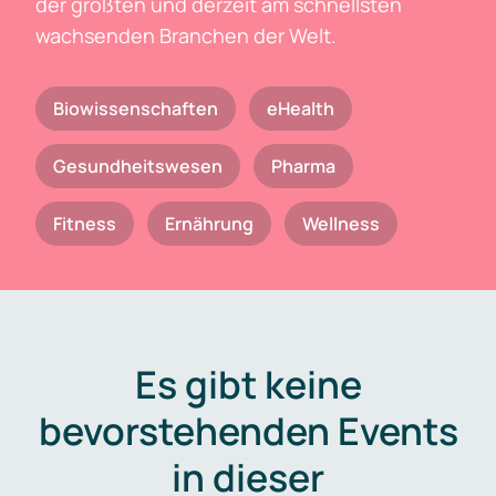
der größten und derzeit am schnellsten
wachsenden Branchen der Welt.
Biowissenschaften
eHealth
Gesundheitswesen
Pharma
Fitness
Ernährung
Wellness
Es gibt keine
bevorstehenden Events
in dieser