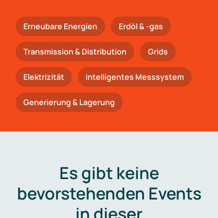
Erneubare Energien
Erdöl & -gas
Trans­mis­si­on & Distribution
Grids
Elektrizität
intelligentes Messsystem
Generierung & Lagerung
Es gibt keine
bevorstehenden Events
in dieser