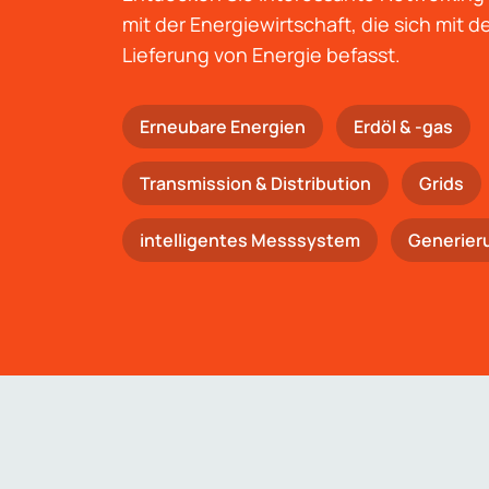
mit der Energiewirtschaft, die sich mit 
Lieferung von Energie befasst.
Erneubare Energien
Erdöl & -gas
Trans­mis­si­on & Distribution
Grids
intelligentes Messsystem
Generier