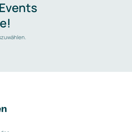
 Events
e!
zuwählen.
en