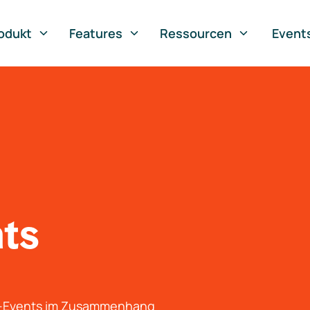
odukt
Features
Ressourcen
Event
nts
g-Events im Zusammenhang