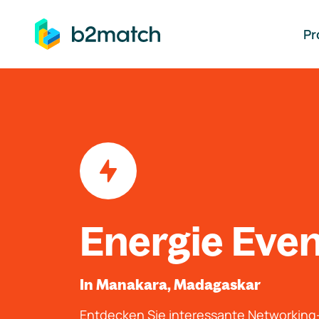
auptinhalt springen
Pr
Energie Eve
In Manakara, Madagaskar
Entdecken Sie interessante Networkin