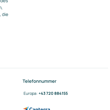
ides
m,
, die
Telefonnummer
Europa
:
+43 720 884155