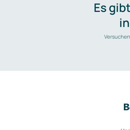
Es gib
i
Versuchen
B