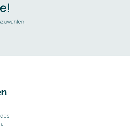
e!
zuwählen.
en
ides
m,