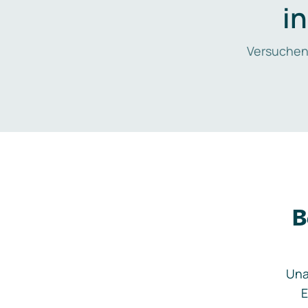
i
Versuchen
B
Una
E