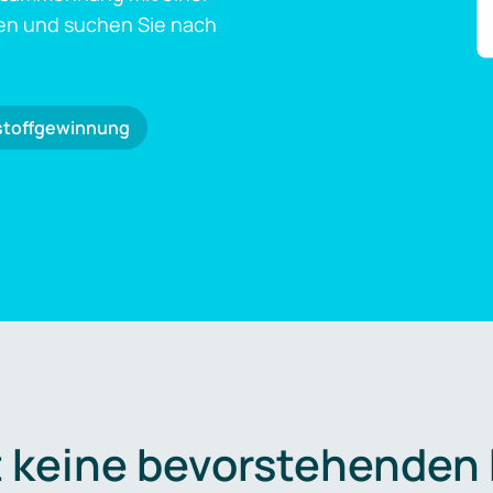
en und suchen Sie nach
stoffgewinnung
t keine bevorstehenden