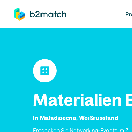
auptinhalt springen
Pr
Materialien 
In Maladziecna, Weißrussland
Entdecken Sie Networking-Events im Z