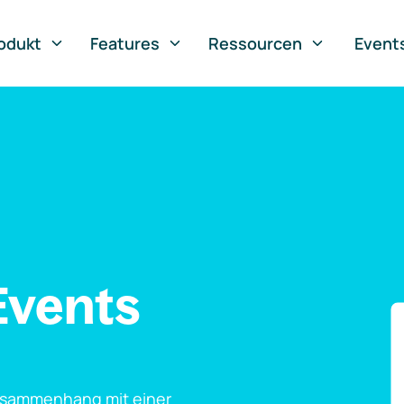
odukt
Features
Ressourcen
Event
Events
usammenhang mit einer