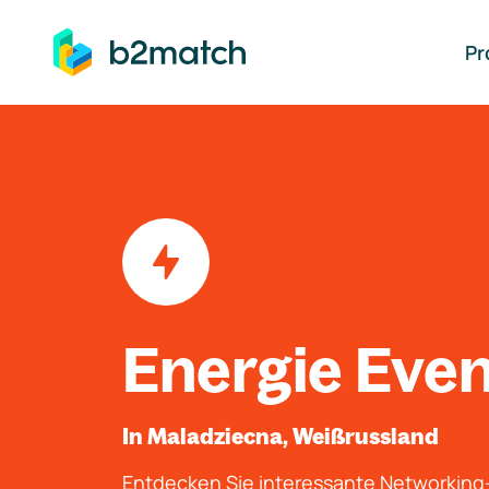
auptinhalt springen
Pr
Energie Eve
In Maladziecna, Weißrussland
Entdecken Sie interessante Networkin