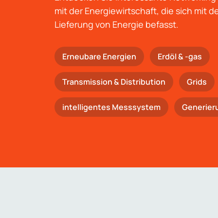
mit der Energiewirtschaft, die sich mit 
Lieferung von Energie befasst.
Erneubare Energien
Erdöl & -gas
Trans­mis­si­on & Distribution
Grids
intelligentes Messsystem
Generier