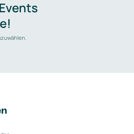
 Events
e!
zuwählen.
en