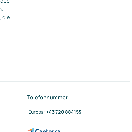
ides
m,
, die
Telefonnummer
Europa
:
+43 720 884155