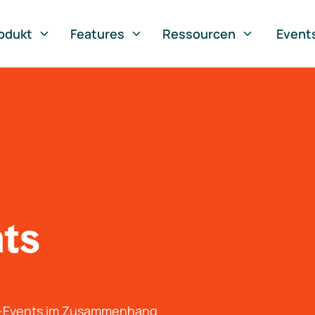
odukt
Features
Ressourcen
Event
nts
g-Events im Zusammenhang