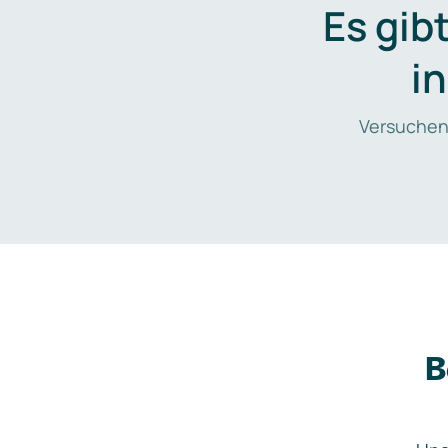
Es gib
i
Versuchen
B