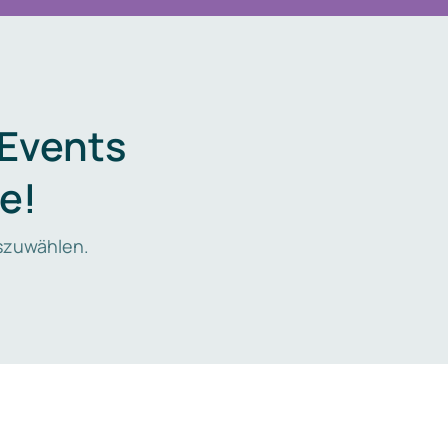
 Events
e!
zuwählen.