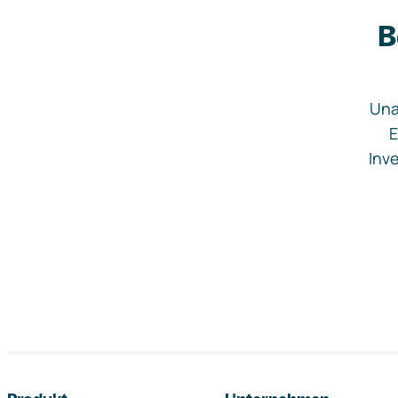
B
Una
E
Inve
Footer-Navigation