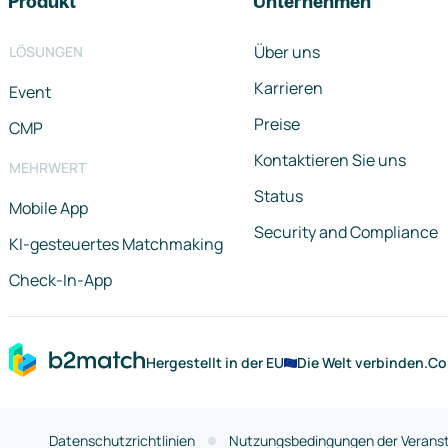
Produkt
Unternehmen
Über uns
LÖSUNGEN
Karrieren
Event
Preise
CMP
Kontaktieren Sie uns
MEHRWERT
Status
Mobile App
Security and Compliance
KI-gesteuertes Matchmaking
Check-In-App
Hergestellt in der EU
Die Welt verbinden.
Co
Datenschutzrichtlinien
Nutzungsbedingungen der Veranst