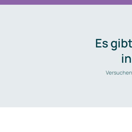
Es gib
i
Versuchen