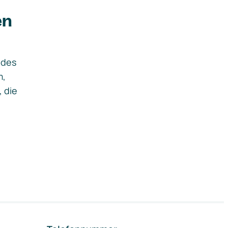
en
ides
m,
, die