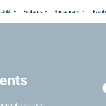
odukt
Features
Ressourcen
Event
vents
, themenübergreifende