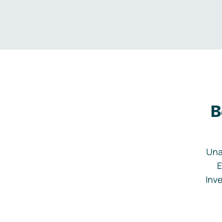
B
Una
E
Inve