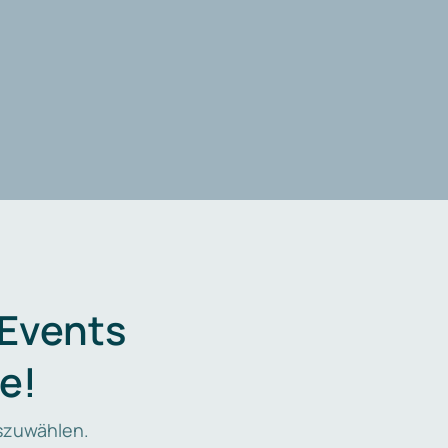
 Events
e!
zuwählen.