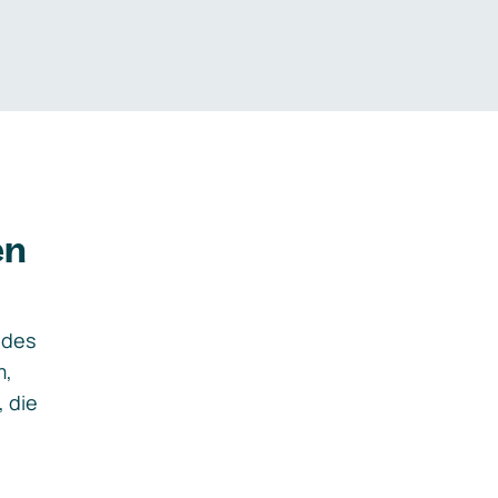
en
ides
m,
, die