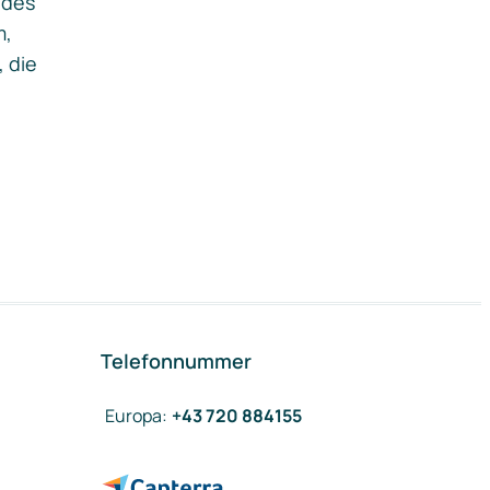
ides
m,
, die
Telefonnummer
Europa
:
+43 720 884155