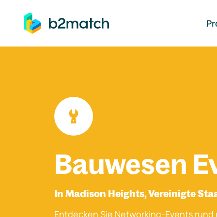
auptinhalt springen
Pr
Bauwesen E
In Madison Heights, Vereinigte Sta
Entdecken Sie Networking-Events rund