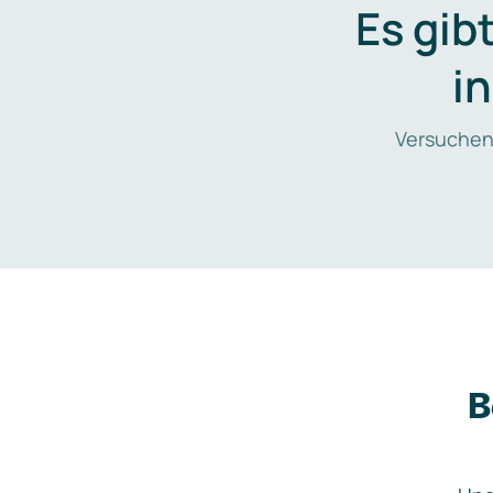
Es gib
i
Versuchen
B