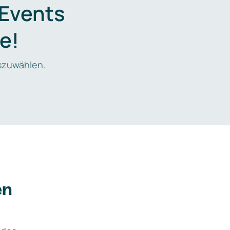
 Events
e!
zuwählen.
en