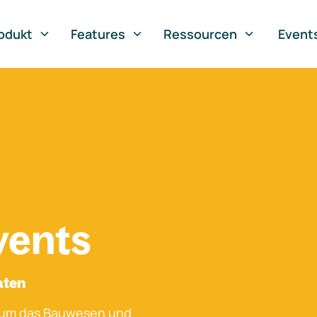
odukt
Features
Ressourcen
Event
vents
aten
 um das Bauwesen und