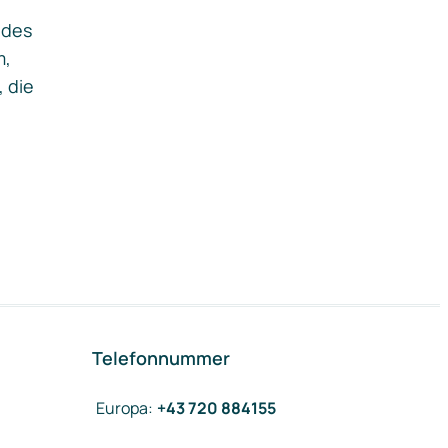
ides
m,
, die
Telefonnummer
Europa
:
+43 720 884155