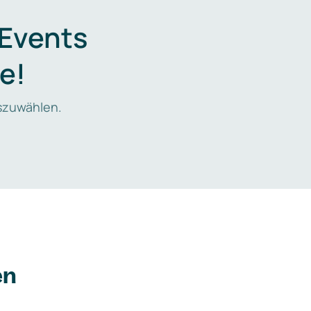
 Events
e!
zuwählen.
en