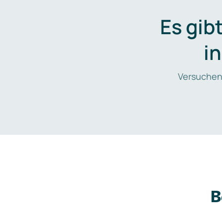
Es gib
i
Versuchen
B