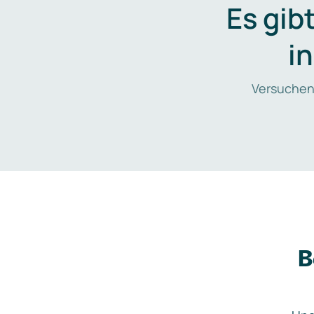
Es gib
i
Versuchen
B