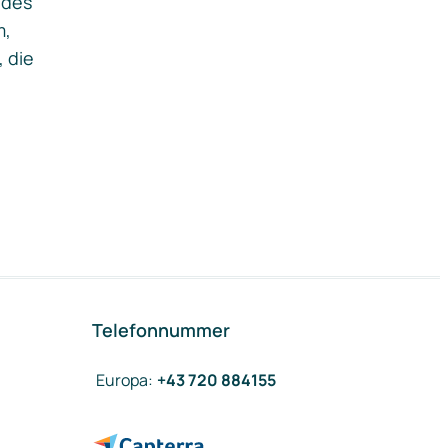
ides
m,
, die
Telefonnummer
Europa
:
+43 720 884155