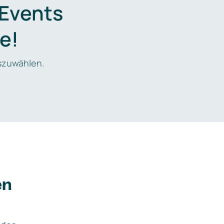
 Events
e!
zuwählen.
en