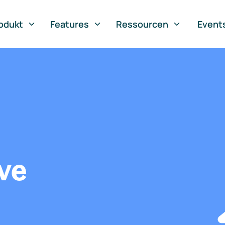
odukt
Features
Ressourcen
Event
ve