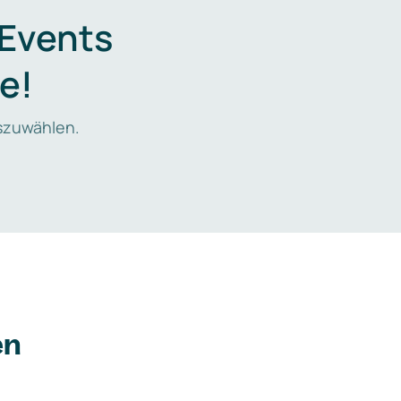
 Events
e!
zuwählen.
en