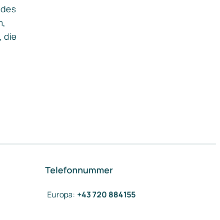
ides
m,
, die
Telefonnummer
Europa
:
+43 720 884155