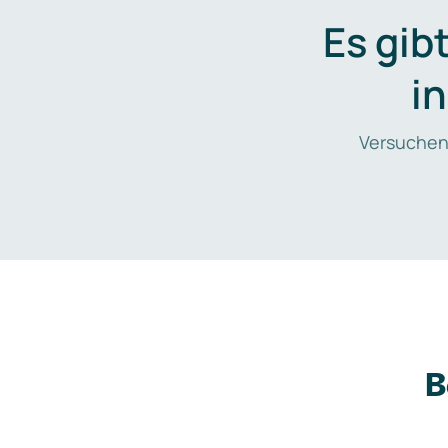
Es gib
i
Versuchen
B