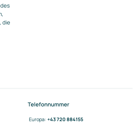
ides
m,
, die
Telefonnummer
Europa
:
+43 720 884155