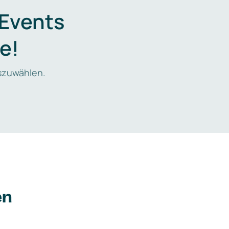
 Events
e!
zuwählen.
en