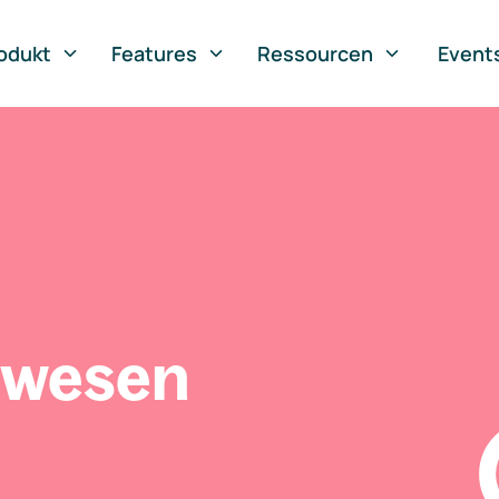
odukt
Features
Ressourcen
Event
swesen