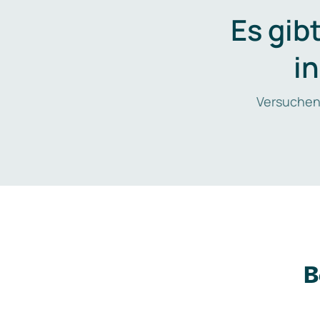
Es gib
i
Versuchen
B