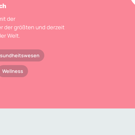
ich
mit der
r der größten und derzeit
er Welt.
sundheitswesen
Wellness