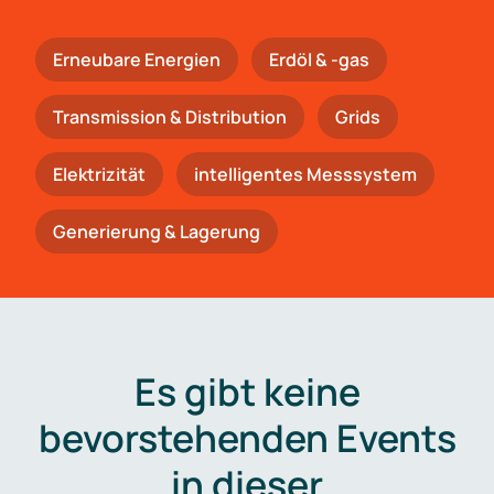
Erneubare Energien
Erdöl & -gas
Trans­mis­si­on & Distribution
Grids
Elektrizität
intelligentes Messsystem
Generierung & Lagerung
Es gibt keine
bevorstehenden Events
in dieser