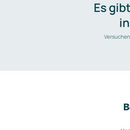
Es gib
i
Versuchen
B