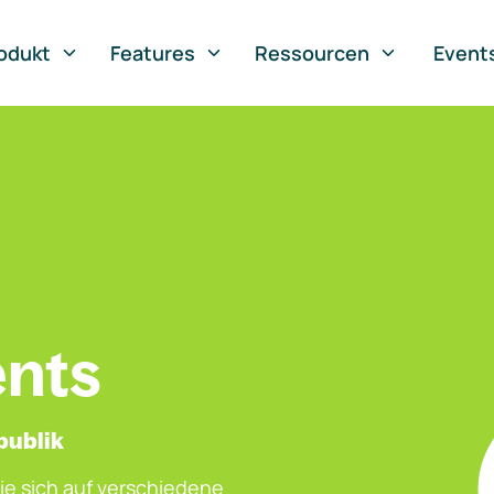
odukt
Features
Ressourcen
Event
ents
publik
ie sich auf verschiedene