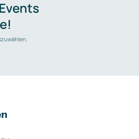
 Events
e!
zuwählen.
en