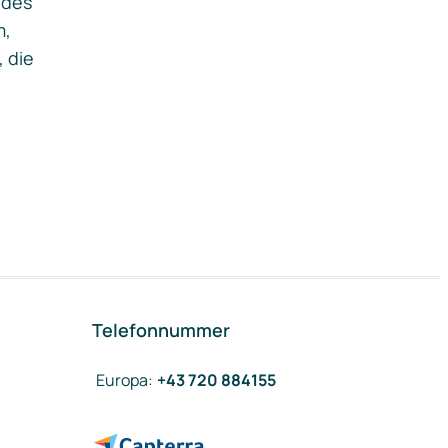
ides
m,
, die
Telefonnummer
Europa
:
+43 720 884155