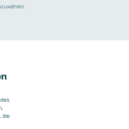
zuwählen.
en
ides
m,
, die