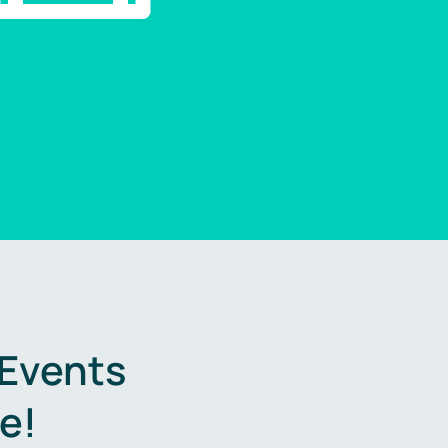
 Events
e!