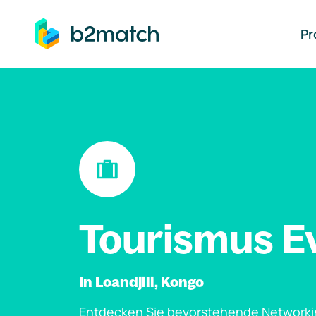
auptinhalt springen
Pr
Tourismus E
In Loandjili, Kongo
Entdecken Sie bevorstehende Networki