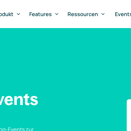
odukt
Features
Ressourcen
Event
vents
ng-Events zur