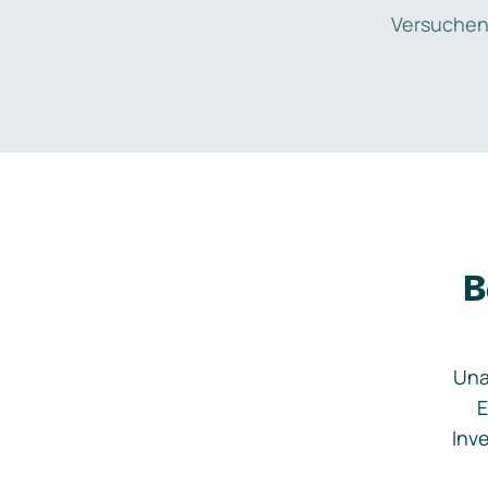
Versuchen
B
Una
E
Inve