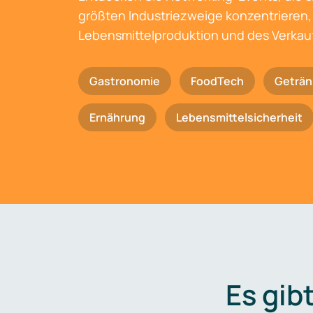
größten Industriezweige konzentrieren, 
Lebensmittelproduktion und des Verkau
Gastronomie
FoodTech
Geträn
Ernährung
Lebensmittelsicherheit
Es gib