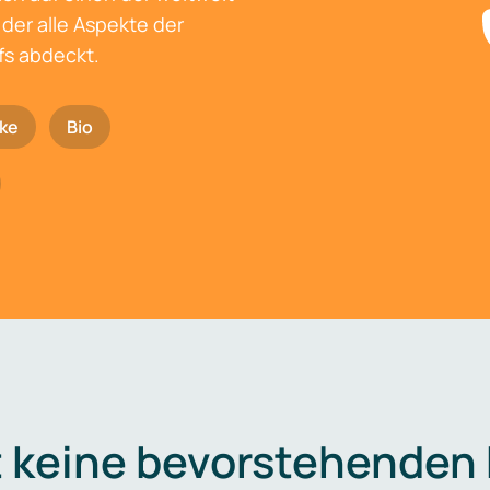
der alle Aspekte der
fs abdeckt.
ke
Bio
t keine bevorstehenden