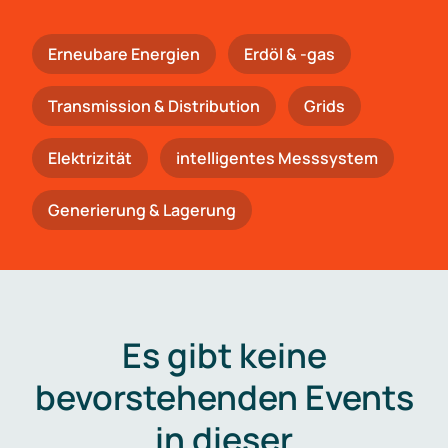
Erneubare Energien
Erdöl & -gas
Trans­mis­si­on & Distribution
Grids
Elektrizität
intelligentes Messsystem
Generierung & Lagerung
Es gibt keine
bevorstehenden Events
in dieser