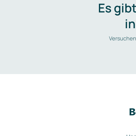
Es gib
i
Versuchen
B