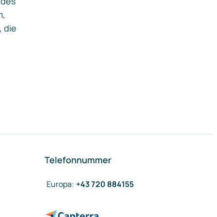
ides
m,
, die
Telefonnummer
Europa
:
+43 720 884155