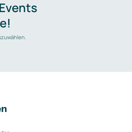
 Events
e!
zuwählen.
en