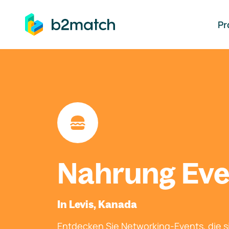
auptinhalt springen
Pr
Nahrung Eve
In Levis, Kanada
Entdecken Sie Networking-Events, die si