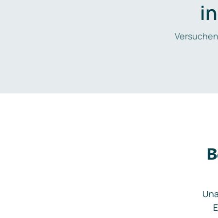
i
Versuchen
B
Una
E