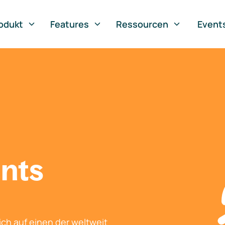
odukt
Features
Ressourcen
Event
nts
ch auf einen der weltweit