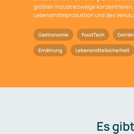
größten Industriezweige konzentrieren, 
Lebensmittelproduktion und des Verkau
Gastronomie
FoodTech
Geträn
Ernährung
Lebensmittelsicherheit
Es gib