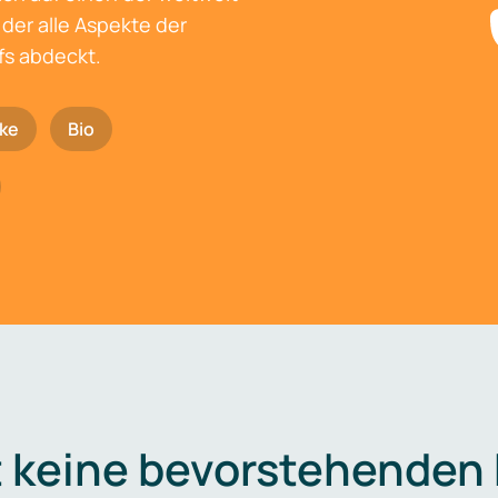
der alle Aspekte der
fs abdeckt.
ke
Bio
t keine bevorstehenden