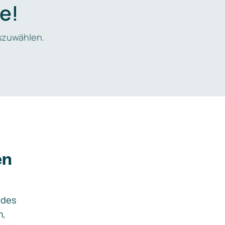
e!
zuwählen.
en
ides
m,