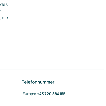
ides
m,
, die
Telefonnummer
Europa
:
+43 720 884155