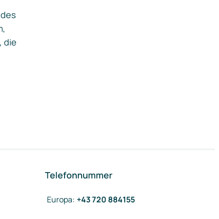
ides
m,
, die
Telefonnummer
Europa
:
+43 720 884155