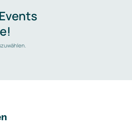
 Events
e!
zuwählen.
en