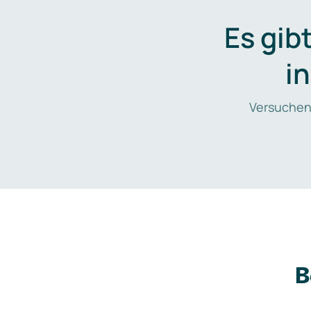
Es gib
i
Versuchen
B