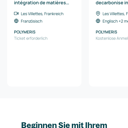
intégration de matières
decarbonise i
plastiques recyclés,
Les Villettes, Frankreich
Les Villettes,
quelles solutions ?
Französisch
Englisch
+2 m
POLYMERIS
POLYMERIS
Ticket erforderlich
Kostenlose Anme
Beginnen Sie mit Ihrem