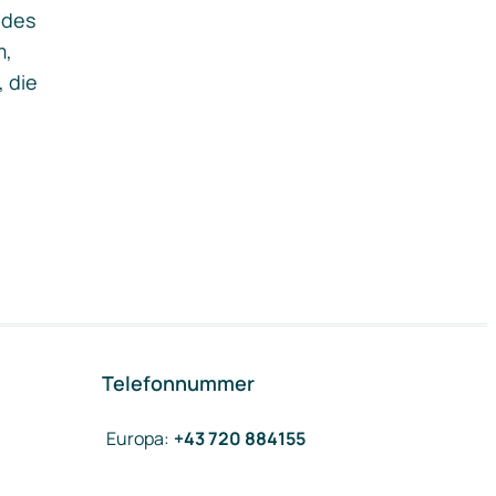
ides
m,
, die
Telefonnummer
Europa
:
+43 720 884155