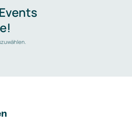
 Events
e!
zuwählen.
en