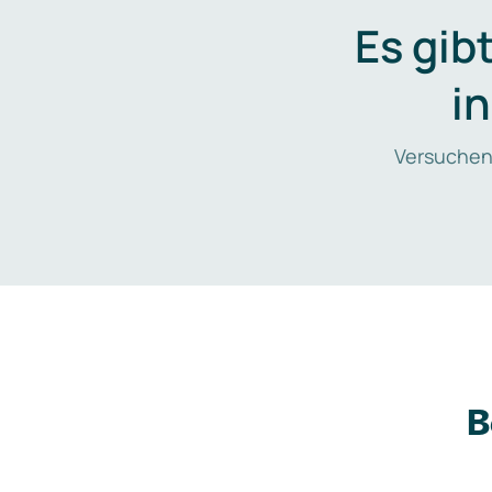
Es gib
i
Versuchen
B