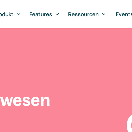
odukt
Features
Ressourcen
Event
swesen