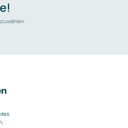
e!
zuwählen.
en
ides
m,