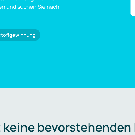
en und suchen Sie nach
stoffgewinnung
t keine bevorstehenden