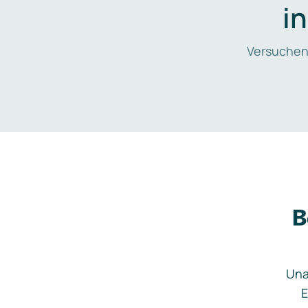
i
Versuchen
B
Una
E