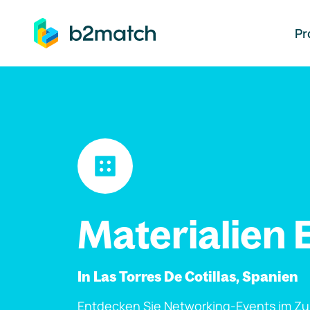
auptinhalt springen
Pr
Materialien 
In Las Torres De Cotillas, Spanien
Entdecken Sie Networking-Events im Z