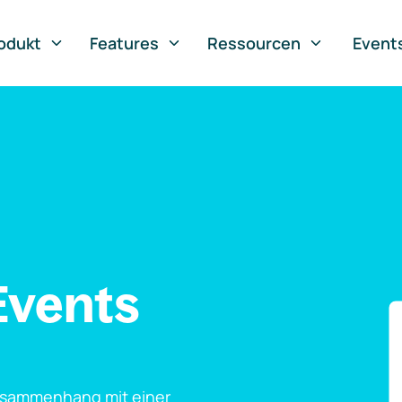
odukt
Features
Ressourcen
Event
Events
usammenhang mit einer