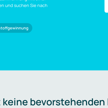
en und suchen Sie nach
stoffgewinnung
t keine bevorstehenden