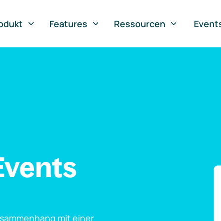
odukt
Features
Ressourcen
Event
Events
usammenhang mit einer