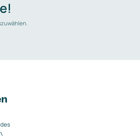
e!
zuwählen.
en
ides
m,