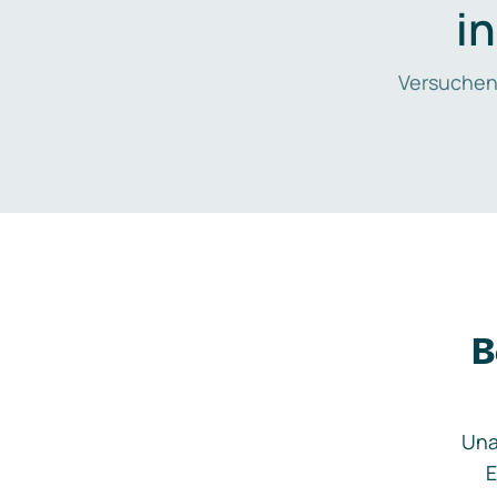
i
Versuchen
B
Una
E