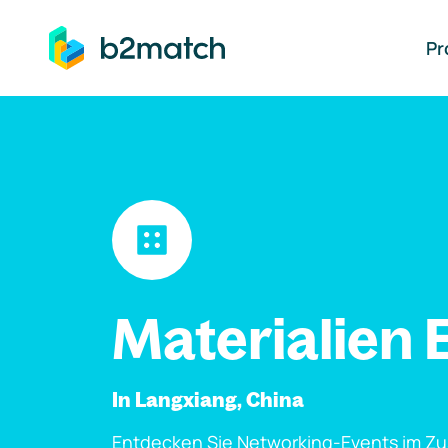
auptinhalt springen
Pr
Materialien 
In Langxiang, China
Entdecken Sie Networking-Events im Z