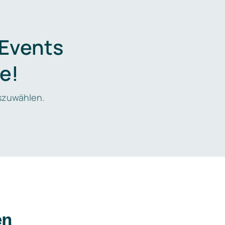
 Events
e!
zuwählen.
en