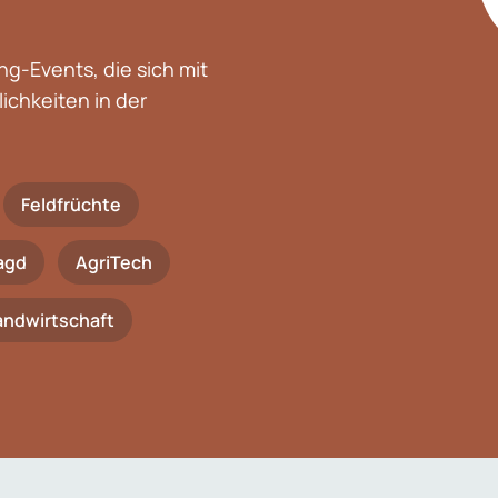
g-Events, die sich mit
chkeiten in der
Feldfrüchte
agd
AgriTech
Landwirtschaft