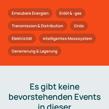
Erneubare Energien
Erdöl & -gas
Trans­mis­si­on & Distribution
Grids
Elektrizität
intelligentes Messsystem
Generierung & Lagerung
Es gibt keine
bevorstehenden Events
in dieser