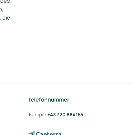
ides
m,
, die
Telefonnummer
Europa
:
+43 720 884155