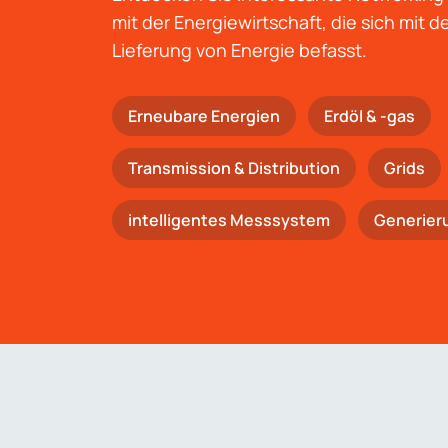
mit der Energiewirtschaft, die sich mit 
Lieferung von Energie befasst.
Erneubare Energien
Erdöl & -gas
Trans­mis­si­on & Distribution
Grids
intelligentes Messsystem
Generier