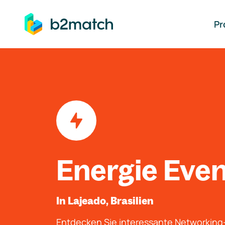
auptinhalt springen
Pr
Energie Eve
In Lajeado, Brasilien
Entdecken Sie interessante Networkin