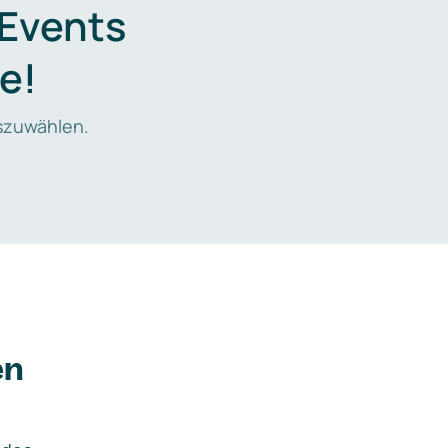
 Events
e!
zuwählen.
en