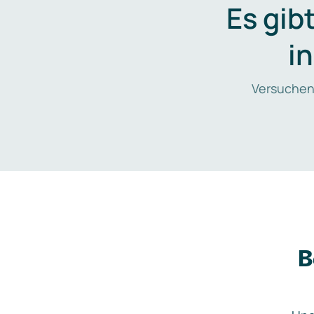
Es gib
i
Versuchen
B