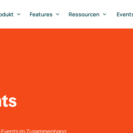
odukt
Features
Ressourcen
Event
nts
g-Events im Zusammenhang