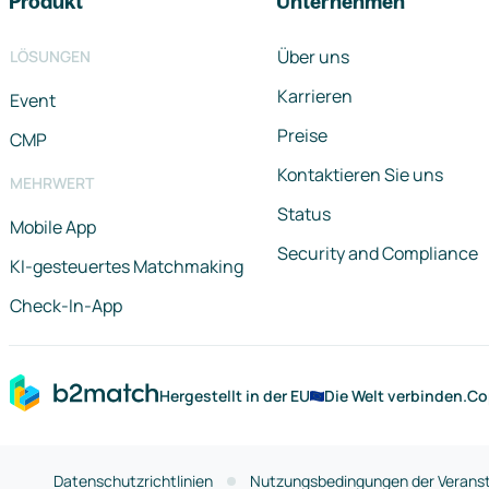
Produkt
Unternehmen
Über uns
LÖSUNGEN
Karrieren
Event
Preise
CMP
Kontaktieren Sie uns
MEHRWERT
Status
Mobile App
Security and Compliance
KI-gesteuertes Matchmaking
Check-In-App
Hergestellt in der EU
Die Welt verbinden.
Co
Datenschutzrichtlinien
Nutzungsbedingungen der Veranst