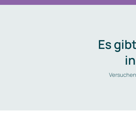
Es gib
i
Versuchen