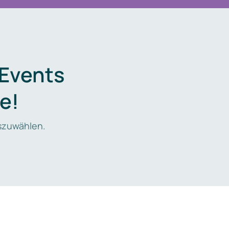
 Events
e!
zuwählen.