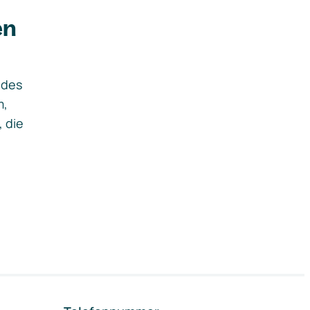
en
ides
m,
, die