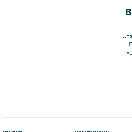
B
Una
E
Inve
Footer-Navigation