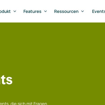
odukt
Features
Ressourcen
Event
ts
nts, die sich mit Fragen