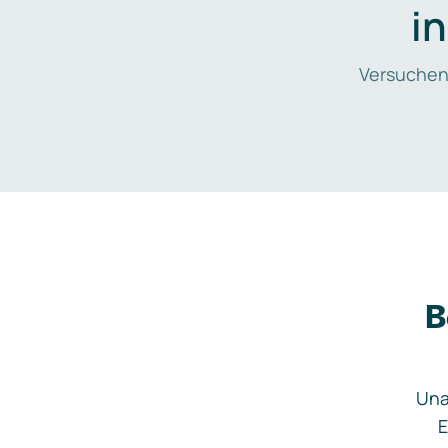
i
Versuchen
B
Una
E