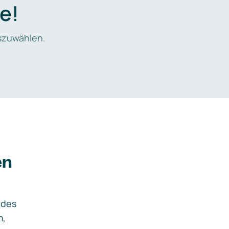
e!
zuwählen.
en
ides
m,