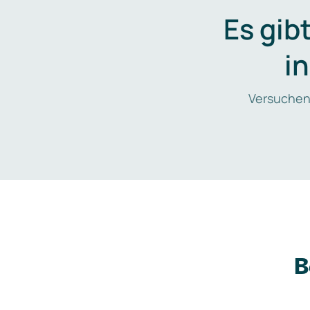
Es gib
i
Versuchen
B