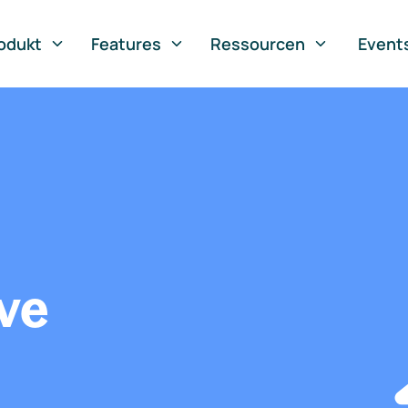
odukt
Features
Ressourcen
Event
ve