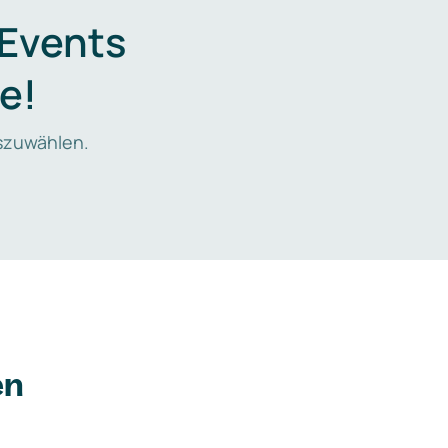
 Events
e!
zuwählen.
en