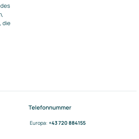
ides
m,
, die
Telefonnummer
Europa
:
+43 720 884155