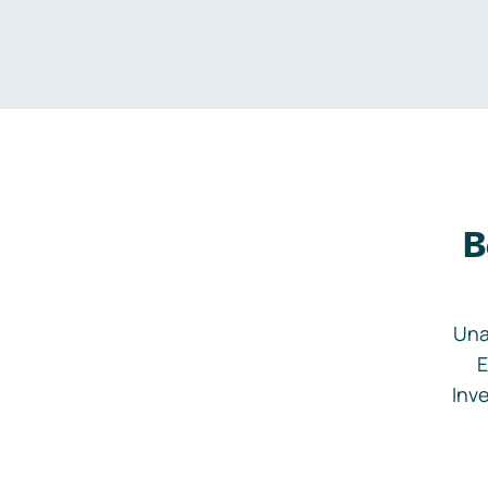
B
Una
E
Inve