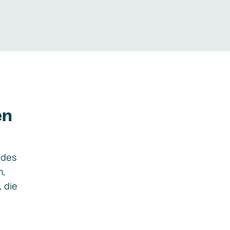
en
ides
m,
, die