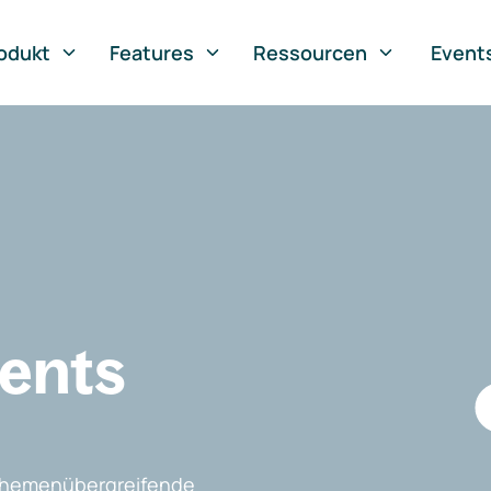
odukt
Features
Ressourcen
Event
vents
, themenübergreifende