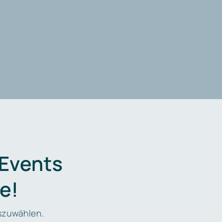
 Events
e!
zuwählen.