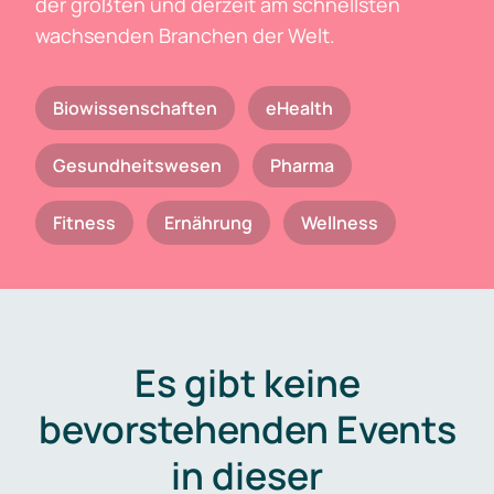
der größten und derzeit am schnellsten
wachsenden Branchen der Welt.
Biowissenschaften
eHealth
Gesundheitswesen
Pharma
Fitness
Ernährung
Wellness
Es gibt keine
bevorstehenden Events
in dieser