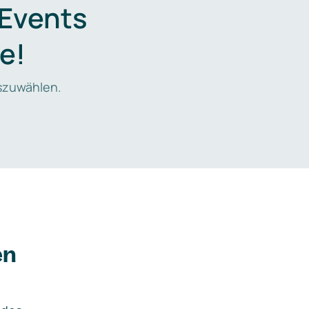
 Events
e!
zuwählen.
en