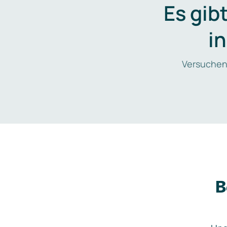
Es gib
i
Versuchen
B