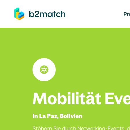
auptinhalt springen
Pr
Mobilität Ev
In La Paz, Bolivien
Stöbern Sie durch Networking-Events, d