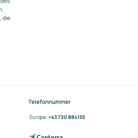
ides
m,
, die
Telefonnummer
Europa
:
+43 720 884155