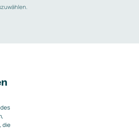
zuwählen.
en
ides
m,
, die