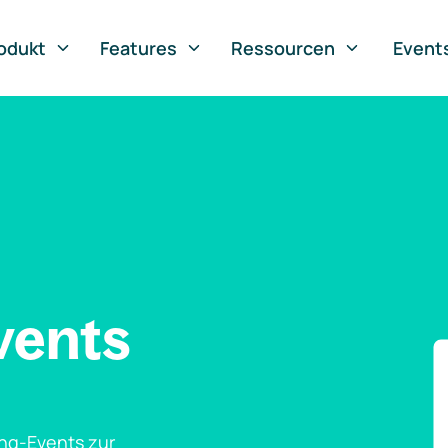
odukt
Features
Ressourcen
Event
vents
ng-Events zur