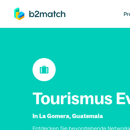
auptinhalt springen
Pr
Tourismus E
In La Gomera, Guatemala
Entdecken Sie bevorstehende Networki