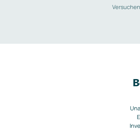
Versuchen
B
Una
E
Inve