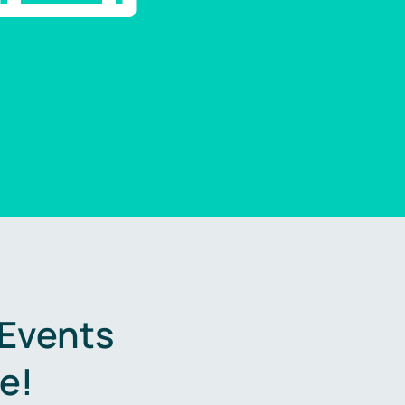
 Events
e!