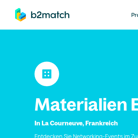
auptinhalt springen
Pr
Materialien 
In La Courneuve, Frankreich
Entdecken Sie Networking-Events im Z