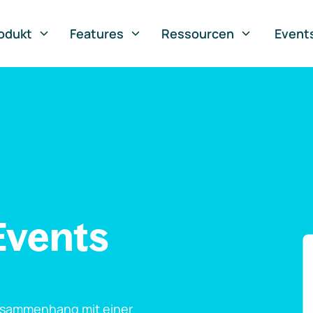
odukt
Features
Ressourcen
Event
Events
usammenhang mit einer