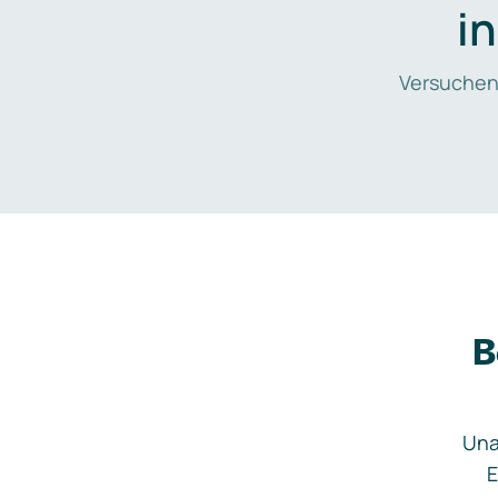
i
Versuchen
B
Una
E