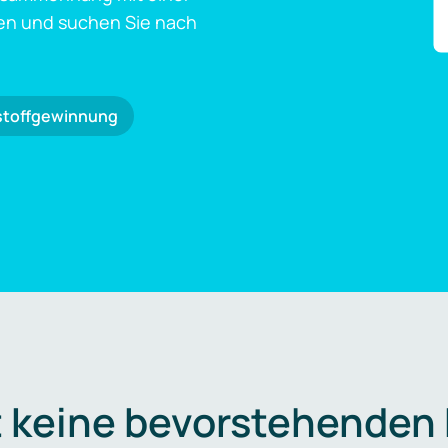
en und suchen Sie nach
stoffgewinnung
t keine bevorstehenden