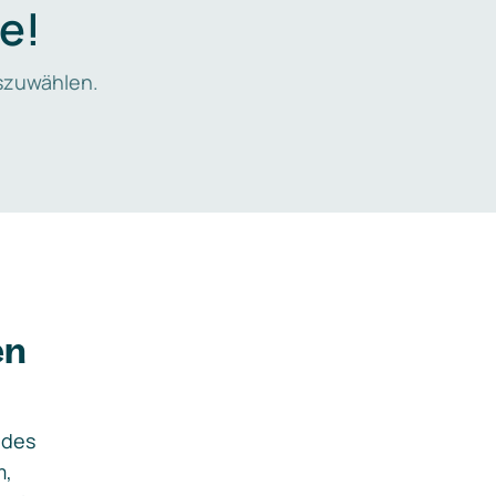
e!
zuwählen.
en
ides
m,