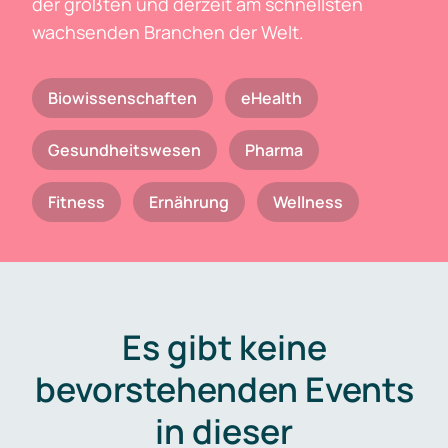
der größten und derzeit am schnellsten
wachsenden Branchen der Welt.
Biowissenschaften
eHealth
Gesundheitswesen
Pharma
Fitness
Ernährung
Wellness
Es gibt keine
bevorstehenden Events
in dieser