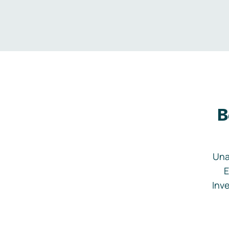
B
Una
E
Inve