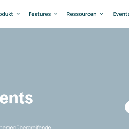
odukt
Features
Ressourcen
Event
vents
, themenübergreifende