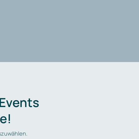
 Events
e!
zuwählen.