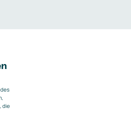
en
ides
m,
, die