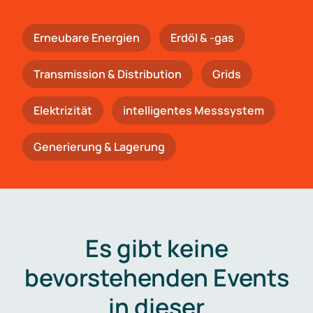
Erneubare Energien
Erdöl & -gas
Trans­mis­si­on & Distribution
Grids
Elektrizität
intelligentes Messsystem
Generierung & Lagerung
Es gibt keine
bevorstehenden Events
in dieser