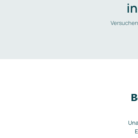
i
Versuchen
B
Una
E