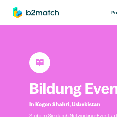
auptinhalt springen
Pr
Bildung Even
In Kogon Shahri, Usbekistan
Stöbern Sie durch Networking-Events, d