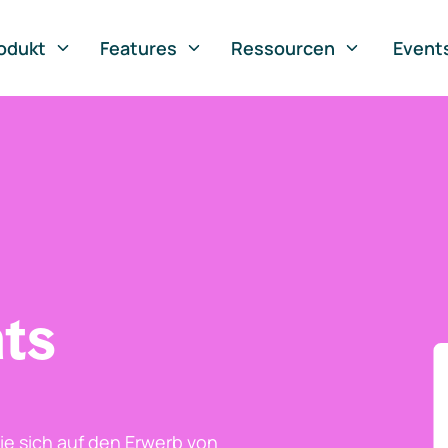
odukt
Features
Ressourcen
Event
ts
ie sich auf den Erwerb von