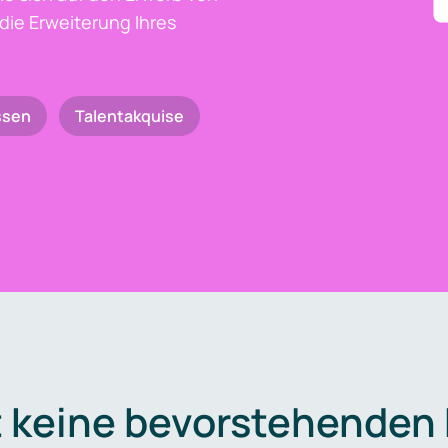
die Erweiterung Ihres
ssen
Talentakquise
t keine bevorstehenden