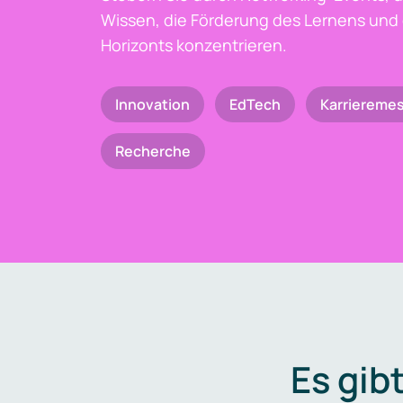
Wissen, die Förderung des Lernens und 
Horizonts konzentrieren.
Innovation
EdTech
Karriereme
Recherche
Es gib