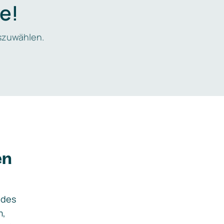
e!
zuwählen.
en
ides
m,