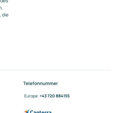
ides
m,
, die
Telefonnummer
Europa
:
+43 720 884155