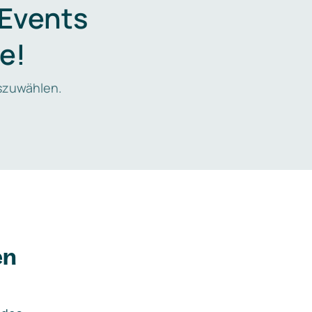
 Events
e!
zuwählen.
en