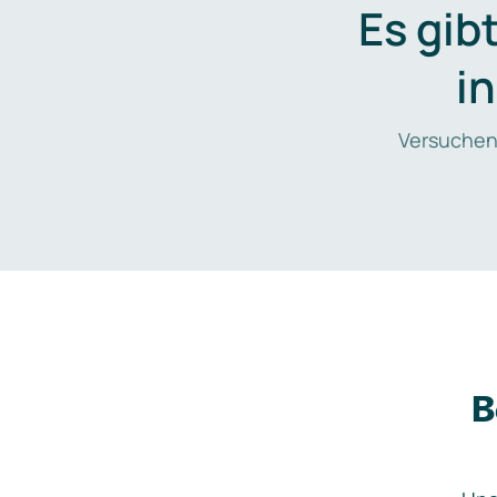
Es gib
i
Versuchen
B