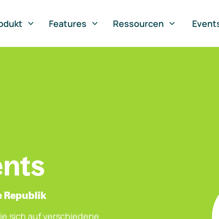
odukt
Features
Ressourcen
Event
ents
e Republik
ie sich auf verschiedene