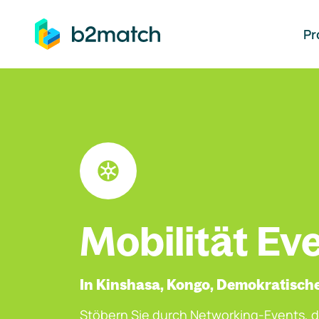
auptinhalt springen
Pr
Mobilität Ev
In Kinshasa, Kongo, Demokratisch
Stöbern Sie durch Networking-Events, d