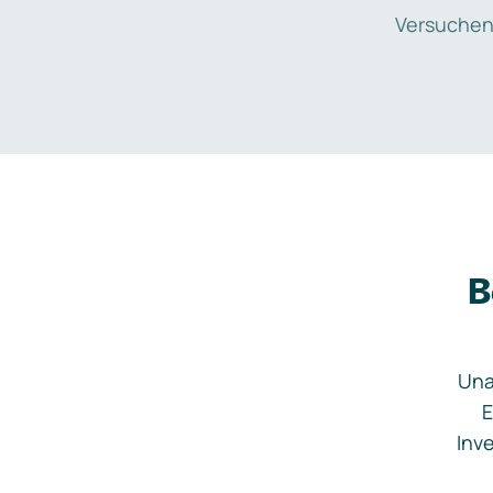
Versuchen
B
Una
E
Inve