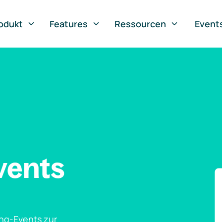
odukt
Features
Ressourcen
Event
vents
ng-Events zur