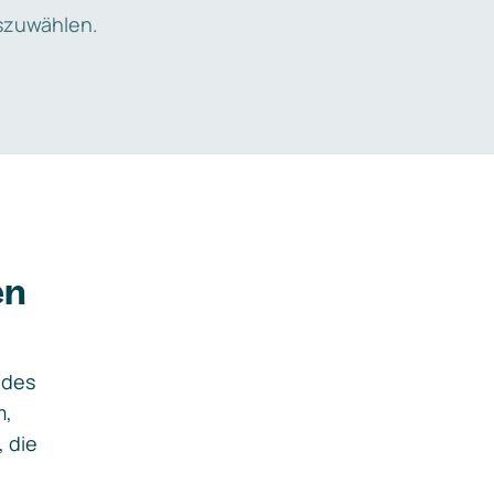
zuwählen.
en
ides
m,
, die