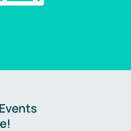
 Events
e!