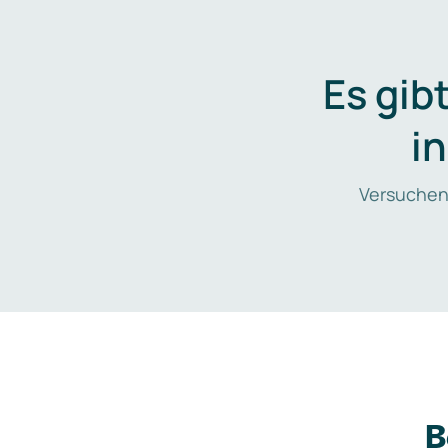
Es gib
i
Versuchen
B