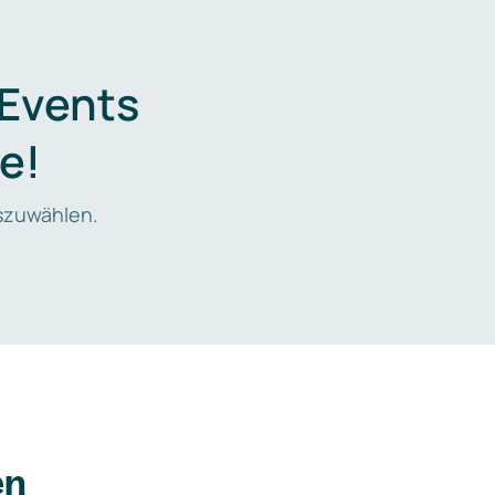
 Events
e!
zuwählen.
en