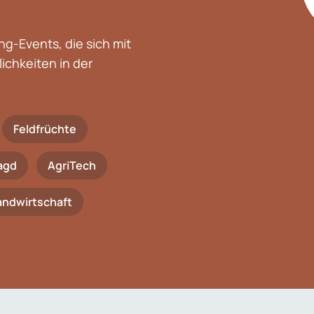
g-Events, die sich mit
chkeiten in der
Feldfrüchte
agd
AgriTech
Landwirtschaft